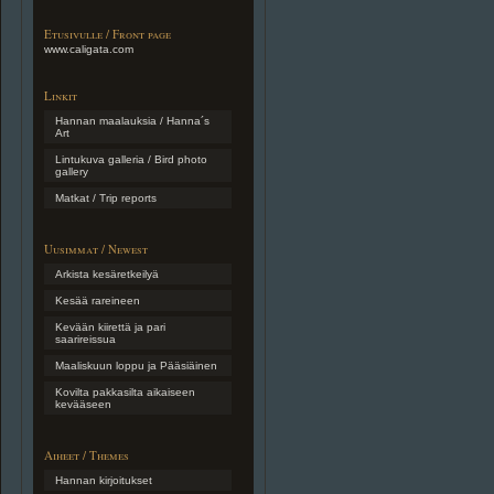
Etusivulle / Front page
www.caligata.com
Linkit
Hannan maalauksia / Hanna´s
Art
Lintukuva galleria / Bird photo
gallery
Matkat / Trip reports
Uusimmat / Newest
Arkista kesäretkeilyä
Kesää rareineen
Kevään kiirettä ja pari
saarireissua
Maaliskuun loppu ja Pääsiäinen
Kovilta pakkasilta aikaiseen
kevääseen
Aiheet / Themes
Hannan kirjoitukset