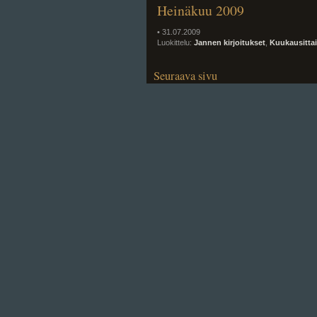
Heinäkuu 2009
• 31.07.2009
Luokittelu:
Jannen kirjoitukset
,
Kuukausitta
Seuraava sivu