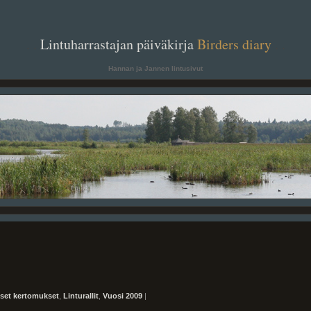
. .
Lintuharrastajan päiväkirja
Birders diary
. .
Hannan ja Jannen lintusivut
iset kertomukset
,
Linturallit
,
Vuosi 2009
|