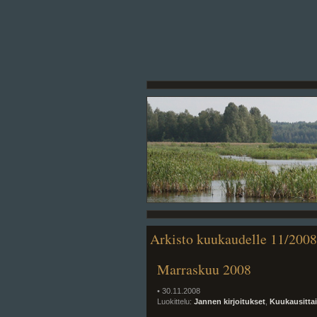
Arkisto kuukaudelle 11/2008
Marraskuu 2008
• 30.11.2008
Luokittelu:
Jannen kirjoitukset
,
Kuukausitta