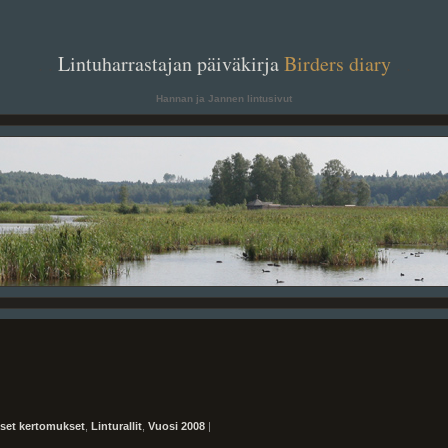
. .
Lintuharrastajan päiväkirja
Birders diary
. .
Hannan ja Jannen lintusivut
iset kertomukset
,
Linturallit
,
Vuosi 2008
|