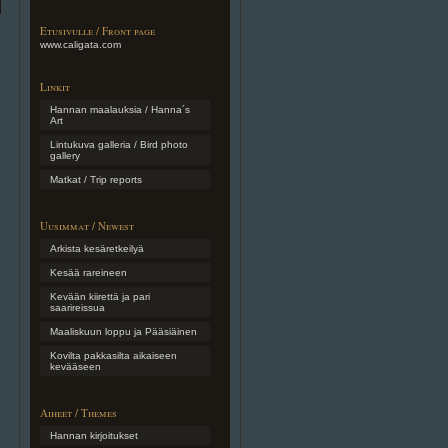
Etusivulle / Front page
www.caligata.com
Linkit
Hannan maalauksia / Hanna´s
Art
Lintukuva galleria / Bird photo
gallery
Matkat / Trip reports
Uusimmat / Newest
Arkista kesäretkeilyä
Kesää rareineen
Kevään kiirettä ja pari
saarireissua
Maaliskuun loppu ja Pääsiäinen
Kovilta pakkasilta aikaiseen
kevääseen
Aiheet / Themes
Hannan kirjoitukset