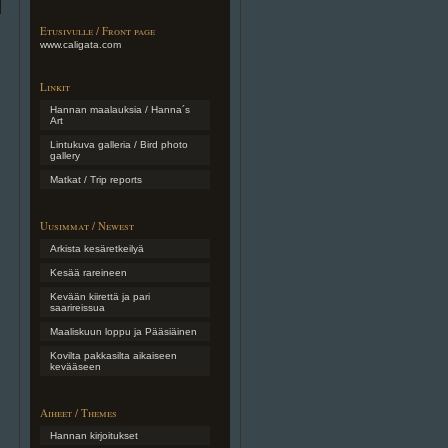
Etusivulle / Front page
www.caligata.com
Linkit
Hannan maalauksia / Hanna´s
Art
Lintukuva galleria / Bird photo
gallery
Matkat / Trip reports
Uusimmat / Newest
Arkista kesäretkeilyä
Kesää rareineen
Kevään kiirettä ja pari
saarireissua
Maaliskuun loppu ja Pääsiäinen
Kovilta pakkasilta aikaiseen
kevääseen
Aiheet / Themes
Hannan kirjoitukset