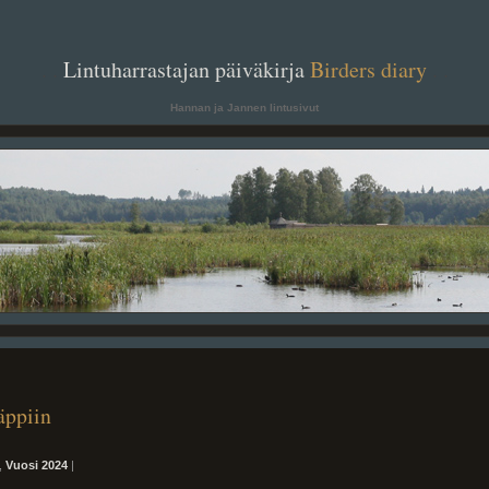
. .
Lintuharrastajan päiväkirja
Birders diary
. .
Hannan ja Jannen lintusivut
äppiin
,
Vuosi 2024
|