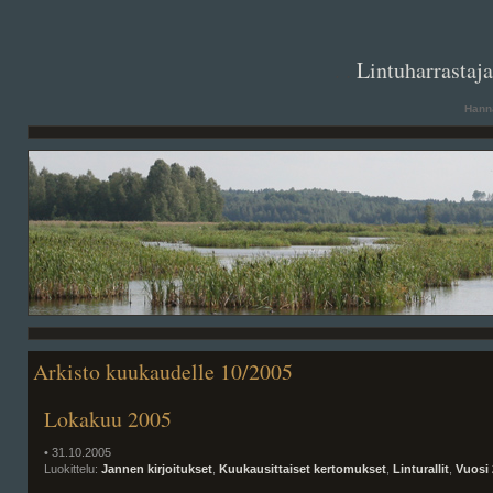
. .
Lintuharrastaj
Hanna
Arkisto kuukaudelle 10/2005
Lokakuu 2005
• 31.10.2005
Luokittelu:
Jannen kirjoitukset
,
Kuukausittaiset kertomukset
,
Linturallit
,
Vuosi