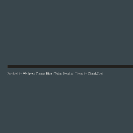
Provided by
Wordpress Themes Blog
|
Webair Hosting
| Theme by
ChaoticSoul