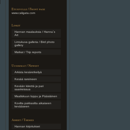
Etusivulle / Front page
www.caligata.com
Linkit
Hannan maalauksia / Hanna´s
Art
Lintukuva galleria / Bird photo
gallery
Matkat / Trip reports
Uusimmat / Newest
Arkista kesäretkeilyä
Kesää rareineen
Kevään kiirettä ja pari
saarireissua
Maaliskuun loppu ja Pääsiäinen
Kovilta pakkasilta aikaiseen
kevääseen
Aiheet / Themes
Hannan kirjoitukset