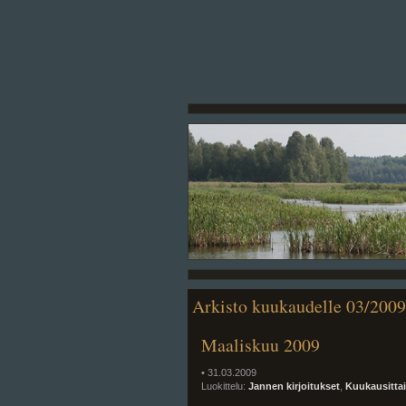
Arkisto kuukaudelle 03/2009
Maaliskuu 2009
• 31.03.2009
Luokittelu:
Jannen kirjoitukset
,
Kuukausitta