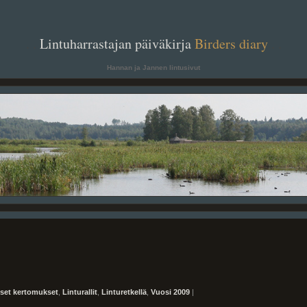
. .
Lintuharrastajan päiväkirja
Birders diary
. .
Hannan ja Jannen lintusivut
iset kertomukset
,
Linturallit
,
Linturetkellä
,
Vuosi 2009
|