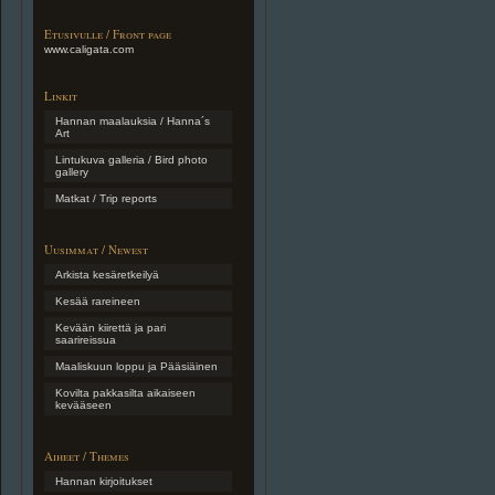
Etusivulle / Front page
www.caligata.com
Linkit
Hannan maalauksia / Hanna´s
Art
Lintukuva galleria / Bird photo
gallery
Matkat / Trip reports
Uusimmat / Newest
Arkista kesäretkeilyä
Kesää rareineen
Kevään kiirettä ja pari
saarireissua
Maaliskuun loppu ja Pääsiäinen
Kovilta pakkasilta aikaiseen
kevääseen
Aiheet / Themes
Hannan kirjoitukset