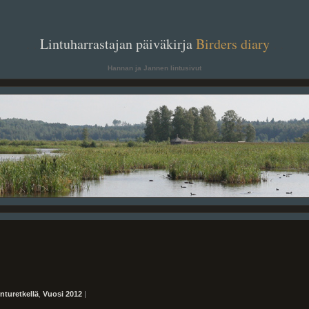
. .
Lintuharrastajan päiväkirja
Birders diary
. .
Hannan ja Jannen lintusivut
inturetkellä
,
Vuosi 2012
|