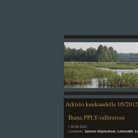
Arkisto kuukaudelle 05/2012
Ihana PPLY-rallireissu
• 30.05.2012
Luokittelu:
Jannen kirjoitukset
,
Linturallit
,
L