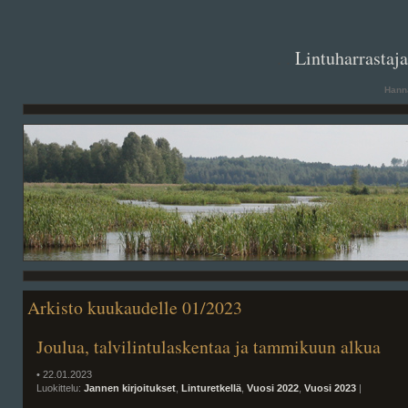
. .
Lintuharrastaj
Hanna
Arkisto kuukaudelle 01/2023
Joulua, talvilintulaskentaa ja tammikuun alkua
• 22.01.2023
Luokittelu:
Jannen kirjoitukset
,
Linturetkellä
,
Vuosi 2022
,
Vuosi 2023
|