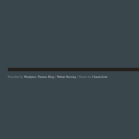
Provided by
Wordpress Themes Blog
|
Webair Hosting
| Theme by
ChaoticSoul