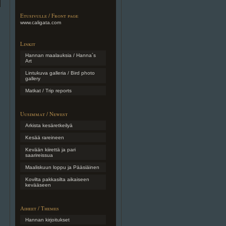
Etusivulle / Front page
www.caligata.com
Linkit
Hannan maalauksia / Hanna´s
Art
Lintukuva galleria / Bird photo
gallery
Matkat / Trip reports
Uusimmat / Newest
Arkista kesäretkeilyä
Kesää rareineen
Kevään kiirettä ja pari
saarireissua
Maaliskuun loppu ja Pääsiäinen
Kovilta pakkasilta aikaiseen
kevääseen
Aiheet / Themes
Hannan kirjoitukset