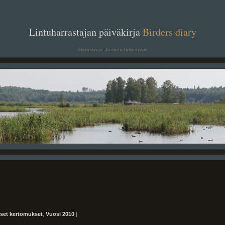
. .
Lintuharrastajan päiväkirja
Birders diary
. .
Hannan ja Jannen lintusivut
iset kertomukset
,
Vuosi 2010
|