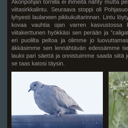
Akonpohjan tornilla ei ihmeitä nähty mutta pel
viitasirkkalintu. Seuraava stoppi oli Pohjasu
lyhyesti laulaneen pikkukultarinnan. Lintu löyty
kovaa vauhtia ojan varren kasvustossa ko
viitakerttunen hyökkäsi sen perään ja ”caliga
eri puolilta peltoa ja olimme jo luovuttama
äkkäsimme sen lennähtävän edessämme tien
lauloi pari säettä ja onnistuimme saada siitä
se taas katosi täysin.