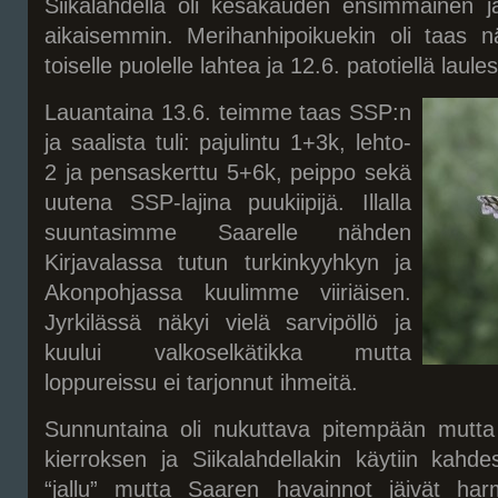
Siikalahdella oli kesäkauden ensimmäinen ja
aikaisemmin. Merihanhipoikuekin oli taas n
toiselle puolelle lahtea ja 12.6. patotiellä laules
Lauantaina 13.6. teimme taas SSP:n
ja saalista tuli: pajulintu 1+3k, lehto-
2 ja pensaskerttu 5+6k, peippo sekä
uutena SSP-lajina puukiipijä. Illalla
suuntasimme Saarelle nähden
Kirjavalassa tutun turkinkyyhkyn ja
Akonpohjassa kuulimme viiriäisen.
Jyrkilässä näkyi vielä sarvipöllö ja
kuului valkoselkätikka mutta
loppureissu ei tarjonnut ihmeitä.
Sunnuntaina oli nukuttava pitempään mutta 
kierroksen ja Siikalahdellakin käytiin kahdes
“jallu” mutta Saaren havainnot jäivät harm