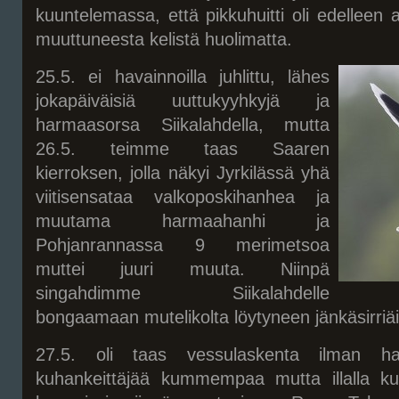
kuuntelemassa, että pikkuhuitti oli edelleen 
muuttuneesta kelistä huolimatta.
25.5. ei havainnoilla juhlittu, lähes
jokapäiväisiä uuttukyyhkyjä ja
harmaasorsa Siikalahdella, mutta
26.5. teimme taas Saaren
kierroksen, jolla näkyi Jyrkilässä yhä
viitisensataa valkoposkihanhea ja
muutama harmaahanhi ja
Pohjanrannassa 9 merimetsoa
muttei juuri muuta. Niinpä
singahdimme Siikalahdelle
bongaamaan mutelikolta löytyneen jänkäsirriä
27.5. oli taas vessulaskenta ilman har
kuhankeittäjää kummempaa mutta illalla kuu