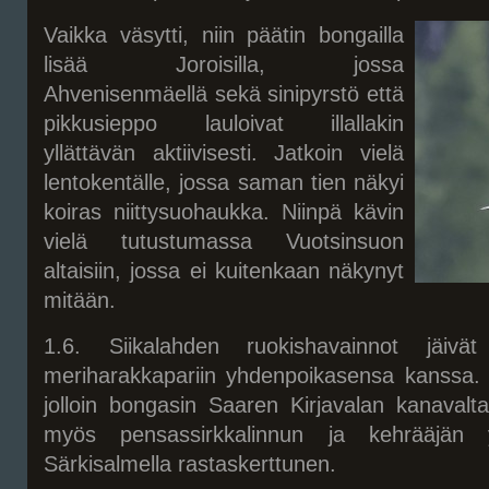
Vaikka väsytti, niin päätin bongailla
lisää Joroisilla, jossa
Ahvenisenmäellä sekä sinipyrstö että
pikkusieppo lauloivat illallakin
yllättävän aktiivisesti. Jatkoin vielä
lentokentälle, jossa saman tien näkyi
koiras niittysuohaukka. Niinpä kävin
vielä tutustumassa Vuotsinsuon
altaisiin, jossa ei kuitenkaan näkynyt
mitään.
1.6. Siikalahden ruokishavainnot jäiv
meriharakkapariin yhdenpoikasensa kanssa. R
jolloin bongasin Saaren Kirjavalan kanavalta 
myös pensassirkkalinnun ja kehrääjän 
Särkisalmella rastaskerttunen.