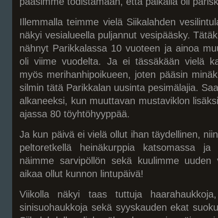
pääsimme todistamaan, että paikalla oli paris
Illemmalla teimme vielä Siikalahden vesilint
näkyi vesialueella puljannut vesipääsky. Tätäkä
nähnyt Parikkalassa 10 vuoteen ja ainoa muut
oli viime vuodelta. Ja ei tässäkään vielä ka
myös merihanhipoikueen, joten pääsin minäk
silmin tätä Parikkalan uusinta pesimälajia. Sa
alkaneeksi, kun muuttavan mustaviklon lisäksi
ajassa 80 töyhtöhyyppää.
Ja kun päivä ei vielä ollut ihan täydellinen, niin
peltoretkellä heinäkurppia katsomassa ja
näimme sarvipöllön sekä kuulimme uuden vii
aikaa ollut kunnon lintupäivä!
Viikolla näkyi taas tuttuja haarahaukkoja,
sinisuohaukkoja sekä syyskauden ekat suokuk