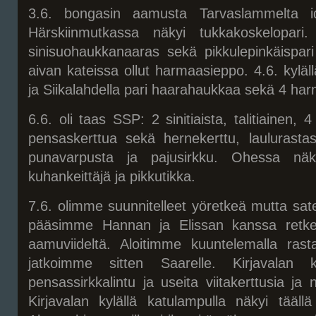
3.6. bongasin aamusta Tarvaslammelta id
Härskiinmutkassa näkyi tukkakoskelopari. 
sinisuohaukkanaaras sekä pikkulepinkäispari j
aivan kateissa ollut harmaasieppo. 4.6. kylä
ja Siikalahdella pari haarahaukkaa sekä 4 ha
6.6. oli taas SSP: 2 sinitiaista, talitiainen, 
pensaskerttua sekä hernekerttu, laulurastas
punavarpusta ja pajusirkku. Ohessa näk
kuhankeittäjä ja pikkutikka.
7.6. olimme suunnitelleet yöretkeä mutta sate
pääsimme Hannan ja Elissan kanssa retkel
aamuviideltä. Aloitimme kuuntelemalla rasta
jatkoimme sitten Saarelle. Kirjavalan 
pensassirkkalintu ja useita viitakerttusia ja
Kirjavalan kylällä katulampulla näkyi tääll