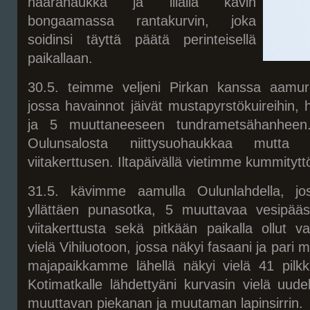
haarahaukka ja illalla kävin
bongaamassa rantakurvin, joka
soidinsi täyttä päätä perinteisellä
paikallaan.
30.5. teimme veljeni Pirkan kanssa aamur
jossa havainnot jäivät mustapyrstökuireihin, h
ja 5 muuttaneeseen tundrametsähanheen
Oulunsalosta niittysuohaukkaa mutta
viitakerttusen. Iltapäivällä vietimme kummitytt
31.5. kävimme aamulla Oulunlahdella, jos
yllättäen punasotka, 5 muuttavaa vesipääsk
viitakerttusta sekä pitkään paikalla ollut va
vielä Vihiluotoon, jossa näkyi fasaani ja pari m
majapaikkamme lähellä näkyi vielä 41 pilkka
Kotimatkalle lähdettyäni kurvasin vielä uude
muuttavan piekanan ja muutaman lapinsirrin.