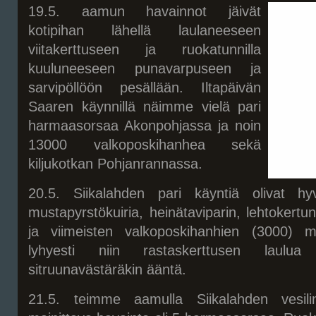
19.5. aamun havainnot jäivät
kotipihan lähellä laulaneeseen
viitakerttuseen ja ruokatunnilla
kuuluneeseen punavarpuseen ja
sarvipöllöön pesällään. Iltapäivän
Saaren käynnillä näimme vielä pari
harmaasorsaa Akonpohjassa ja noin
13000 valkoposkihanhea sekä
kiljukotkan Pohjanrannassa.
20.5. Siikalahden pari käyntiä olivat hyv
mustapyrstökuiria, heinätaviparin, lehtokertun
ja viimeisten valkoposkihanhien (3000) m
lyhyesti niin rastaskerttusen laulu
sitruunavästäräkin ääntä.
21.5. teimme aamulla Siikalahden vesili