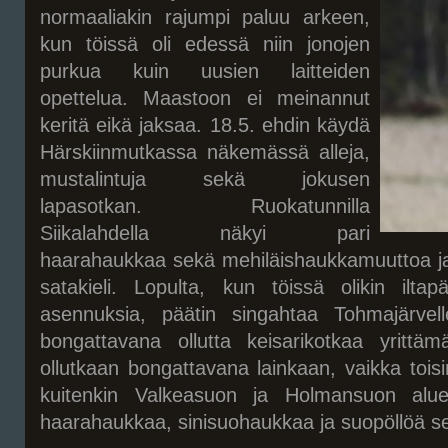
normaaliakin rajumpi paluu arkeen,
kun töissä oli edessä niin jonojen
purkua kuin uusien laitteiden
opettelua. Maastoon ei meinannut
keritä eikä jaksaa. 18.5. ehdin käydä
Härskiinmutkassa näkemässä alleja,
mustalintuja sekä jokusen
lapasotkan. Ruokatunnilla
Siikalahdella näkyi pari
haarahaukkaa sekä mehiläishaukkamuuttoa ja 
satakieli. Lopulta, kun töissä olikin iltap
asennuksia, päätin singahtaa Tohmajärvell
bongattavana ollutta keisarikotkaa yritt
ollutkaan bongattavana lainkaan, vaikka toisin 
kuitenkin Valkeasuon ja Holmansuon aluee
haarahaukkaa, sinisuohaukkaa ja suopöllöä 