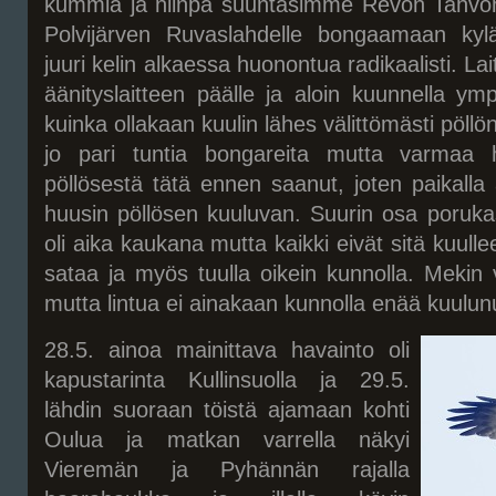
kummia ja niinpä suuntasimme Revon Tahvo
Polvijärven Ruvaslahdelle bongaamaan kylä
juuri kelin alkaessa huonontua radikaalisti. La
äänityslaitteen päälle ja aloin kuunnella ymp
kuinka ollakaan kuulin lähes välittömästi pöllön
jo pari tuntia bongareita mutta varmaa h
pöllösestä tätä ennen saanut, joten paikalla
huusin pöllösen kuuluvan. Suurin osa porukas
oli aika kaukana mutta kaikki eivät sitä kuullee
sataa ja myös tuulla oikein kunnolla. Mekin v
mutta lintua ei ainakaan kunnolla enää kuulun
28.5. ainoa mainittava havainto oli
kapustarinta Kullinsuolla ja 29.5.
lähdin suoraan töistä ajamaan kohti
Oulua ja matkan varrella näkyi
Vieremän ja Pyhännän rajalla