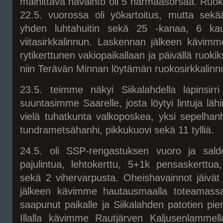
mainittava havainto oli 5 harmaasorsaa. Ruok
22.5. vuorossa oli yökartoitus, mutta sekä
yhden luhtahuitin sekä 25 -kanaa, 6 kaul
viitasirkkalinnun. Laskennan jälkeen kävim
rytikerttunen vakiopaikallaan ja päivällä ruokiks
niin Terävän Minnan löytämän ruokosirkkalinnu
23.5. teimme näkyi Siikalahdella lapinsirr
suuntasimme Saarelle, josta löytyi lintuja lähi
vielä tuhatkunta valkoposkea, yksi sepelha
tundrametsähanhi, pikkukuovi sekä 11 tylliä.
24.5. oli SSP-rengastuksen vuoro ja saldok
pajulintua, lehtokerttu, 5+1k pensaskerttua
sekä 2 vihervarpusta. Oheishavainnot jäivät
jälkeen kävimme hautausmaalla toteamassa, 
saapunut paikalle ja Siikalahden patotien pienel
Illalla kävimme Rautjärven Kaljusenlamme