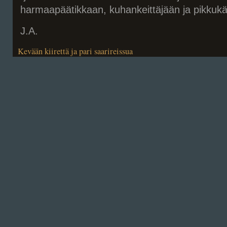
harmaapäätikkaan, kuhankeittäjään ja pikkukä
J.A.
Kevään kiirettä ja pari saarireissua