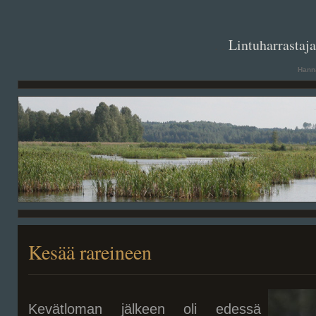
. .
Lintuharrastaj
Hanna
Kesää rareineen
Kevätloman jälkeen oli edessä