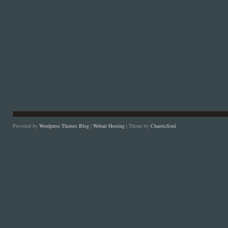
Provided by
Wordpress Themes Blog
|
Webair Hosting
| Theme by
ChaoticSoul