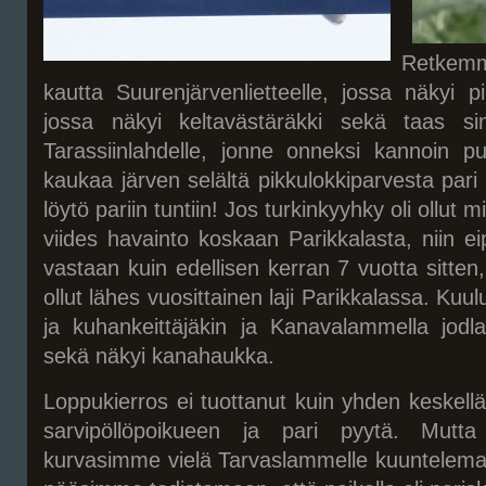
Retkem
kautta Suurenjärvenlietteelle, jossa näkyi pi
jossa näkyi keltavästäräkki sekä taas sin
Tarassiinlahdelle, jonne onneksi kannoin pu
kaukaa järven selältä pikkulokkiparvesta pari
löytö pariin tuntiin! Jos turkinkyyhky oli ollut m
viides havainto koskaan Parikkalasta, niin eip
vastaan kuin edellisen kerran 7 vuotta sitten,
ollut lähes vuosittainen laji Parikkalassa. Kuului
ja kuhankeittäjäkin ja Kanavalammella jodla
sekä näkyi kanahaukka.
Loppukierros ei tuottanut kuin yhden keskellä
sarvipöllöpoikueen ja pari pyytä. Mutt
kurvasimme vielä Tarvaslammelle kuuntelemaan