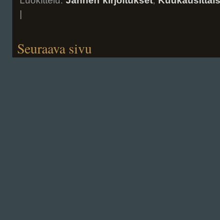
Luokittelu:
Jannen kirjoitukset
,
Kuukausittai
|
Seuraava sivu