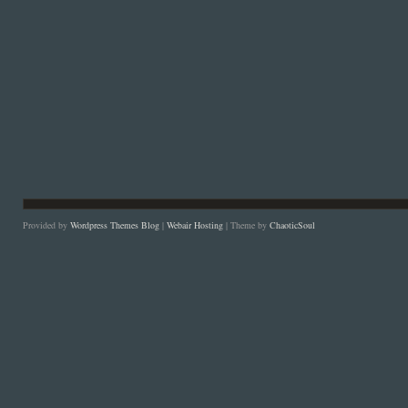
Provided by
Wordpress Themes Blog
|
Webair Hosting
| Theme by
ChaoticSoul