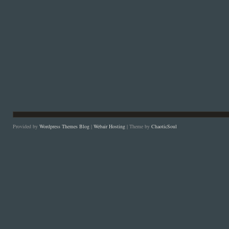
Provided by
Wordpress Themes Blog
|
Webair Hosting
| Theme by
ChaoticSoul