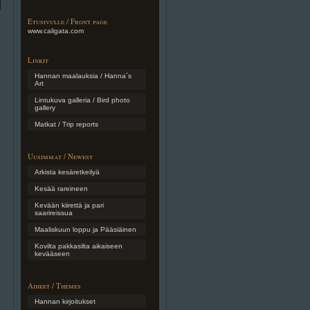
Etusivulle / Front page
www.caligata.com
Linkit
Hannan maalauksia / Hanna´s
Art
Lintukuva galleria / Bird photo
gallery
Matkat / Trip reports
Uusimmat / Newest
Arkista kesäretkeilyä
Kesää rareineen
Kevään kiirettä ja pari
saarireissua
Maaliskuun loppu ja Pääsiäinen
Kovilta pakkasilta aikaiseen
kevääseen
Aiheet / Themes
Hannan kirjoitukset