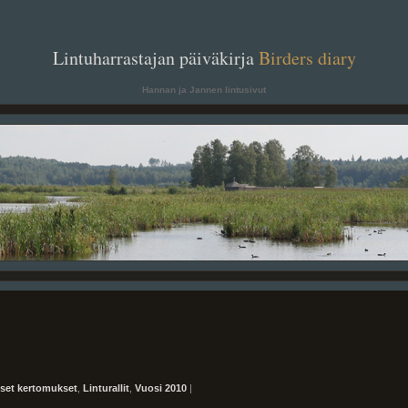
. .
Lintuharrastajan päiväkirja
Birders diary
. .
Hannan ja Jannen lintusivut
iset kertomukset
,
Linturallit
,
Vuosi 2010
|