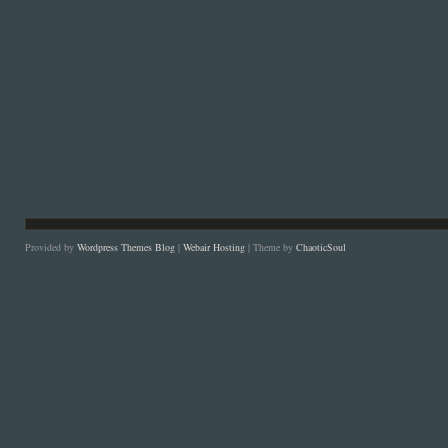
Provided by
Wordpress Themes Blog
|
Webair Hosting
| Theme by
ChaoticSoul