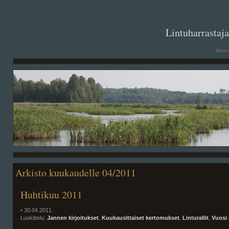
. .
Lintuharrastaj
Hanna
Arkisto kuukaudelle 04/2011
Huhtikuu 2011
• 30.04.2011
Luokittelu:
Jannen kirjoitukset
,
Kuukausittaiset kertomukset
,
Linturallit
,
Vuosi 