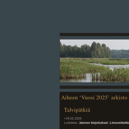
Aiheen ‘Vuosi 2025’ arkisto
Talvipätkiä
• 04.02.2026
Luokittelu:
Jannen kirjoitukset
,
Linturetkellä