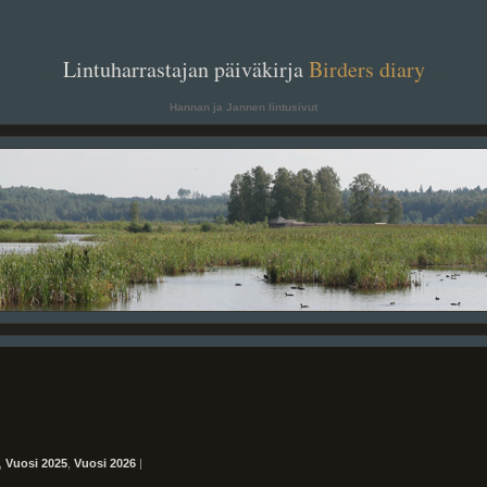
. .
Lintuharrastajan päiväkirja
Birders diary
. .
Hannan ja Jannen lintusivut
,
Vuosi 2025
,
Vuosi 2026
|