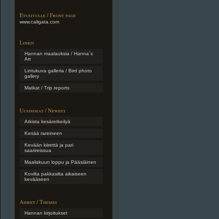
Etusivulle / Front page
www.caligata.com
Linkit
Hannan maalauksia / Hanna´s
Art
Lintukuva galleria / Bird photo
gallery
Matkat / Trip reports
Uusimmat / Newest
Arkista kesäretkeilyä
Kesää rareineen
Kevään kiirettä ja pari
saarireissua
Maaliskuun loppu ja Pääsiäinen
Kovilta pakkasilta aikaiseen
kevääseen
Aiheet / Themes
Hannan kirjoitukset