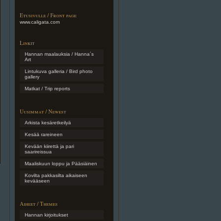
Etusivulle / Front page
www.caligata.com
Linkit
Hannan maalauksia / Hanna´s
Art
Lintukuva galleria / Bird photo
gallery
Matkat / Trip reports
Uusimmat / Newest
Arkista kesäretkeilyä
Kesää rareineen
Kevään kiirettä ja pari
saarireissua
Maaliskuun loppu ja Pääsiäinen
Kovilta pakkasilta aikaiseen
kevääseen
Aiheet / Themes
Hannan kirjoitukset