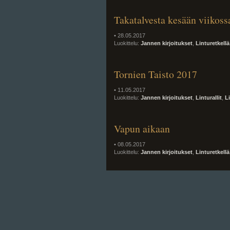
Takatalvesta kesään viikoss
• 28.05.2017
Luokittelu:
Jannen kirjoitukset
,
Linturetkellä
Tornien Taisto 2017
• 11.05.2017
Luokittelu:
Jannen kirjoitukset
,
Linturallit
,
L
Vapun aikaan
• 08.05.2017
Luokittelu:
Jannen kirjoitukset
,
Linturetkellä