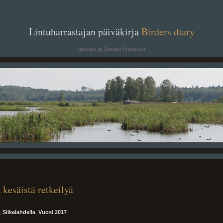
. .
Lintuharrastajan päiväkirja
Birders diary
. .
Hannan ja Jannen lintusivut
 kesäistä retkeilyä
,
Siikalahdella
,
Vuosi 2017
|