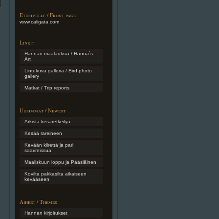
Etusivulle / Front page
www.caligata.com
Linkit
Hannan maalauksia / Hanna´s
Art
Lintukuva galleria / Bird photo
gallery
Matkat / Trip reports
Uusimmat / Newest
Arkista kesäretkeilyä
Kesää rareineen
Kevään kiirettä ja pari
saarireissua
Maaliskuun loppu ja Pääsiäinen
Kovilta pakkasilta aikaiseen
kevääseen
Aiheet / Themes
Hannan kirjoitukset