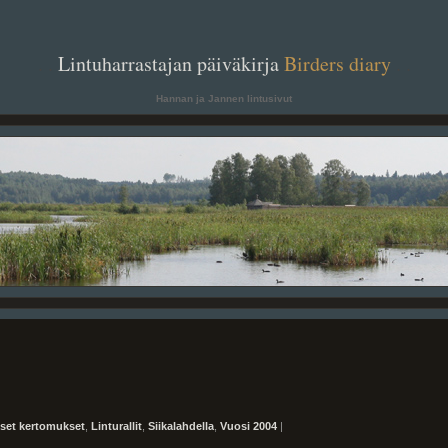
. .
Lintuharrastajan päiväkirja
Birders diary
. .
Hannan ja Jannen lintusivut
iset kertomukset
,
Linturallit
,
Siikalahdella
,
Vuosi 2004
|