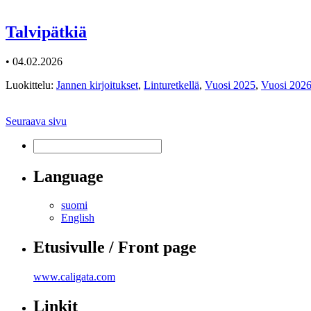
Talvipätkiä
• 04.02.2026
Luokittelu:
Jannen kirjoitukset
,
Linturetkellä
,
Vuosi 2025
,
Vuosi 202
Seuraava sivu
Language
suomi
English
Etusivulle / Front page
www.caligata.com
Linkit