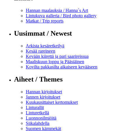
Hannan maalauksia / Hanna´s Art
Lintukuva galleria / Bird photo gallery
Matkat / Trip reports
Uusimmat / Newest
Arkista kesäretkeilyä
Kesää rareineen
Kevään kiirettä ja pari saarireissua
Maaliskuun loppu ja Pääsiäinen
Kovilta pakkasilta aikaiseen kevääseen
Aiheet / Themes
Hannan kirjoitukset
Jannen kirjoitukset
Kuukausittaiset kertomukset
Linturallit
Linturetkellä
Luonnonilmiöitä
Siikalahdella
Suomen kämmekät