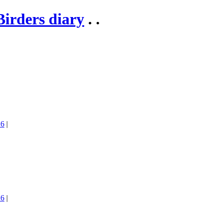
Birders diary
. .
26
|
26
|