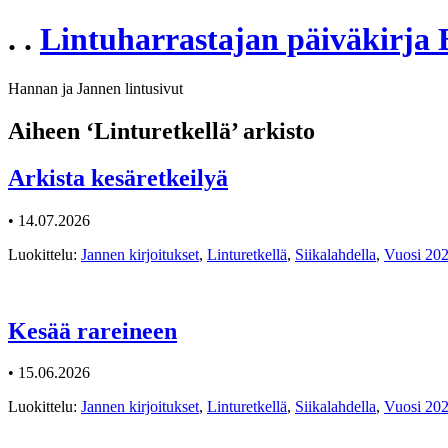
. .
Lintuharrastajan päiväkirja
Hannan ja Jannen lintusivut
Aiheen ‘Linturetkellä’ arkisto
Arkista kesäretkeilyä
• 14.07.2026
Luokittelu:
Jannen kirjoitukset
,
Linturetkellä
,
Siikalahdella
,
Vuosi 20
Kesää rareineen
• 15.06.2026
Luokittelu:
Jannen kirjoitukset
,
Linturetkellä
,
Siikalahdella
,
Vuosi 20