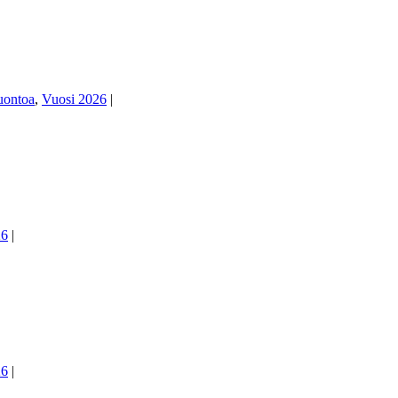
uontoa
,
Vuosi 2026
|
26
|
26
|