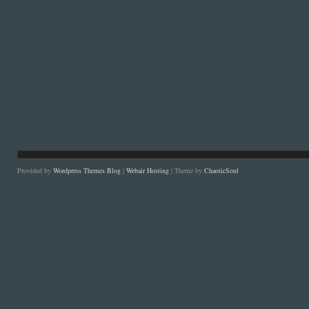
Provided by
Wordpress Themes Blog
|
Webair Hosting
| Theme by
ChaoticSoul