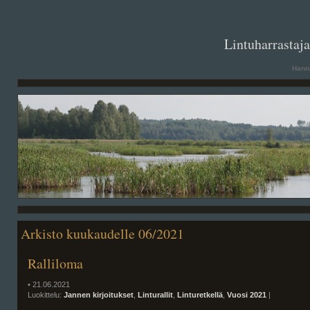
. .
Lintuharrastaj
Hanna
Arkisto kuukaudelle 06/2021
Ralliloma
• 21.06.2021
Luokittelu:
Jannen kirjoitukset
,
Linturallit
,
Linturetkellä
,
Vuosi 2021
|