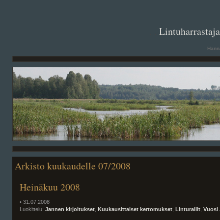
. .
Lintuharrastaj
Hanna
Arkisto kuukaudelle 07/2008
Heinäkuu 2008
• 31.07.2008
Luokittelu:
Jannen kirjoitukset
,
Kuukausittaiset kertomukset
,
Linturallit
,
Vuosi