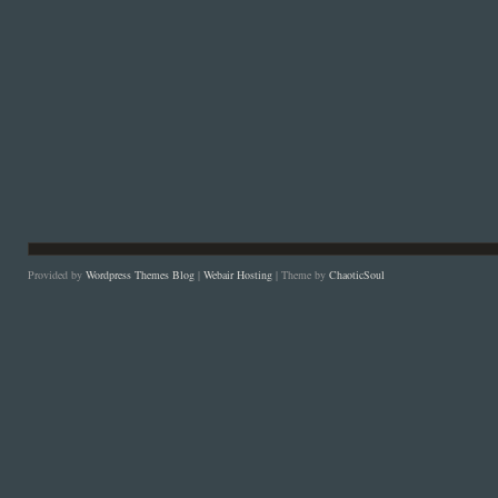
Provided by
Wordpress Themes Blog
|
Webair Hosting
| Theme by
ChaoticSoul