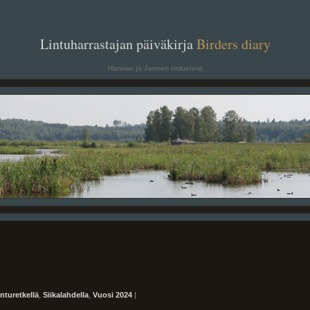
. .
Lintuharrastajan päiväkirja
Birders diary
. .
Hannan ja Jannen lintusivut
inturetkellä
,
Siikalahdella
,
Vuosi 2024
|