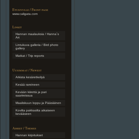
Etusivulle / Front page
www.caligata.com
Linkit
Hannan maalauksia / Hanna´s
Art
Lintukuva galleria / Bird photo
gallery
Matkat / Trip reports
Uusimmat / Newest
Arkista kesäretkeilyä
Kesää rareineen
Kevään kiirettä ja pari
saarireissua
Maaliskuun loppu ja Pääsiäinen
Kovilta pakkasilta aikaiseen
kevääseen
Aiheet / Themes
Hannan kirjoitukset