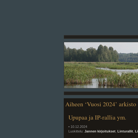
Aiheen ‘Vuosi 2024’ arkisto
Upupaa ja IP-rallia ym.
• 10.12.2024
Luokittelu:
Jannen kirjoitukset
,
Linturallit
,
L