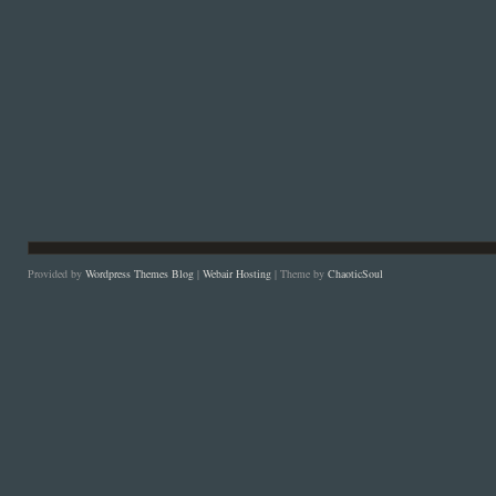
Provided by
Wordpress Themes Blog
|
Webair Hosting
| Theme by
ChaoticSoul