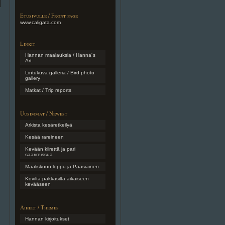
Etusivulle / Front page
www.caligata.com
Linkit
Hannan maalauksia / Hanna´s
Art
Lintukuva galleria / Bird photo
gallery
Matkat / Trip reports
Uusimmat / Newest
Arkista kesäretkeilyä
Kesää rareineen
Kevään kiirettä ja pari
saarireissua
Maaliskuun loppu ja Pääsiäinen
Kovilta pakkasilta aikaiseen
kevääseen
Aiheet / Themes
Hannan kirjoitukset