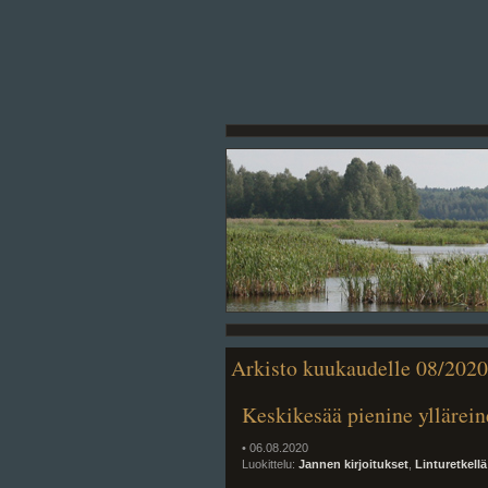
Arkisto kuukaudelle 08/2020
Keskikesää pienine yllärei
• 06.08.2020
Luokittelu:
Jannen kirjoitukset
,
Linturetkellä