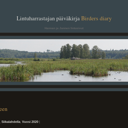
. .
Lintuharrastajan päiväkirja
Birders diary
. .
Hannan ja Jannen lintusivut
neen
,
Siikalahdella
,
Vuosi 2020
|