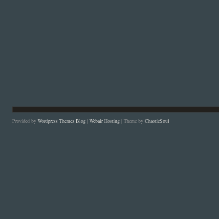
Provided by
Wordpress Themes Blog
|
Webair Hosting
| Theme by
ChaoticSoul