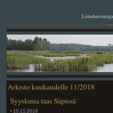
. .
Lintuharrastaj
Hanna
Arkisto kuukaudelle 11/2018
Syysloma taas Säpissä
• 15.11.2018