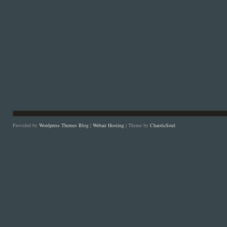
Provided by
Wordpress Themes Blog
|
Webair Hosting
| Theme by
ChaoticSoul