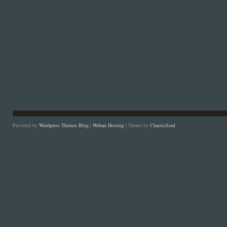
Provided by
Wordpress Themes Blog
|
Webair Hosting
| Theme by
ChaoticSoul