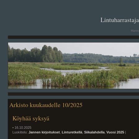
. .
Lintuharrastaj
Hanna
Arkisto kuukaudelle 10/2025
Köyhää syksyä
• 16.10.2025
Luokittelu:
Jannen kirjoitukset
,
Linturetkellä
,
Siikalahdella
,
Vuosi 2025
|