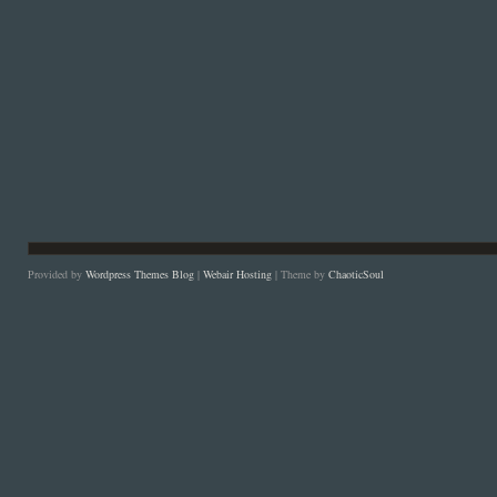
Provided by
Wordpress Themes Blog
|
Webair Hosting
| Theme by
ChaoticSoul