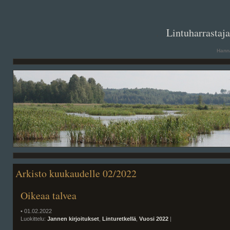
. .
Lintuharrastaj
Hanna
Arkisto kuukaudelle 02/2022
Oikeaa talvea
• 01.02.2022
Luokittelu:
Jannen kirjoitukset
,
Linturetkellä
,
Vuosi 2022
|