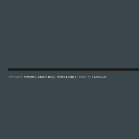
Provided by
Wordpress Themes Blog
|
Webair Hosting
| Theme by
ChaoticSoul