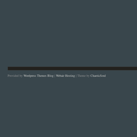
Provided by
Wordpress Themes Blog
|
Webair Hosting
| Theme by
ChaoticSoul