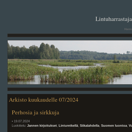
. .
Lintuharrastaj
Hanna
Arkisto kuukaudelle 07/2024
Perhosia ja sirkkuja
• 19.07.2024
Luokittelu:
Jannen kirjoitukset
,
Linturetkellä
,
Siikalahdella
,
Suomen luontoa
,
V