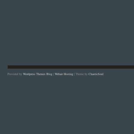
Provided by
Wordpress Themes Blog
|
Webair Hosting
| Theme by
ChaoticSoul