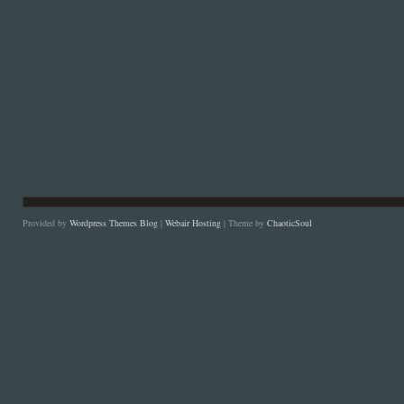
Provided by
Wordpress Themes Blog
|
Webair Hosting
| Theme by
ChaoticSoul