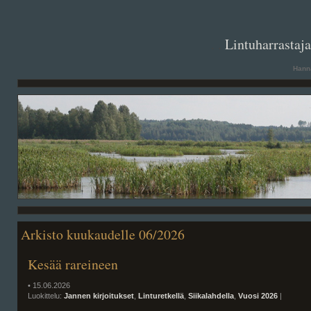
. .
Lintuharrastaj
Hanna
Arkisto kuukaudelle 06/2026
Kesää rareineen
• 15.06.2026
Luokittelu:
Jannen kirjoitukset
,
Linturetkellä
,
Siikalahdella
,
Vuosi 2026
|