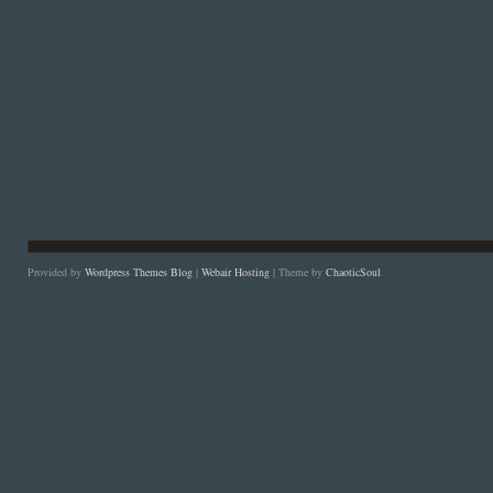
Provided by
Wordpress Themes Blog
|
Webair Hosting
| Theme by
ChaoticSoul