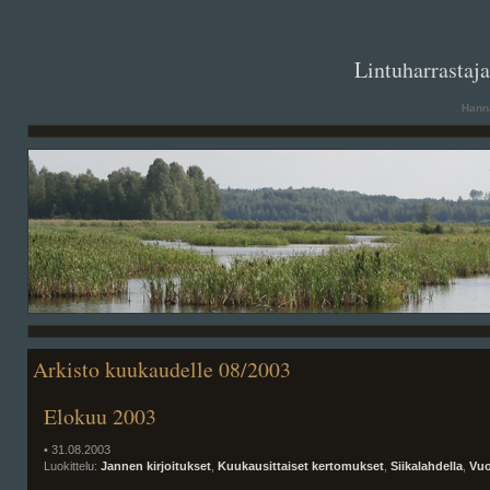
. .
Lintuharrastaj
Hanna
Arkisto kuukaudelle 08/2003
Elokuu 2003
• 31.08.2003
Luokittelu:
Jannen kirjoitukset
,
Kuukausittaiset kertomukset
,
Siikalahdella
,
Vuo