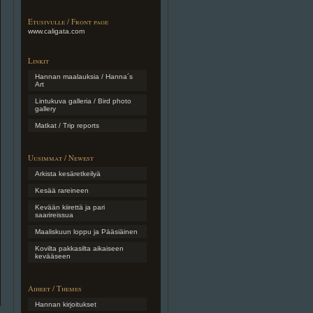
Etusivulle / Front page
www.caligata.com
Linkit
Hannan maalauksia / Hanna´s
Art
Lintukuva galleria / Bird photo
gallery
Matkat / Trip reports
Uusimmat / Newest
Arkista kesäretkeilyä
Kesää rareineen
Kevään kiirettä ja pari
saarireissua
Maaliskuun loppu ja Pääsiäinen
Kovilta pakkasilta aikaiseen
kevääseen
Aiheet / Themes
Hannan kirjoitukset