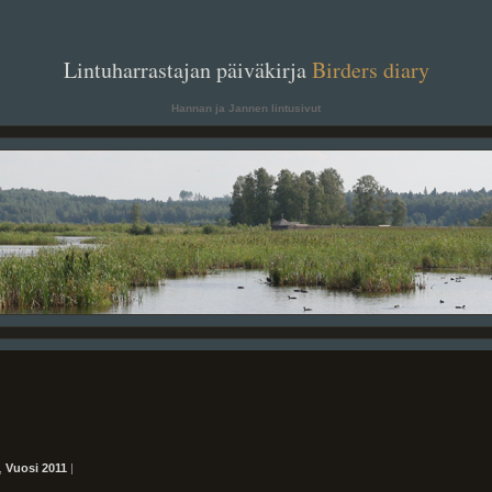
. .
Lintuharrastajan päiväkirja
Birders diary
. .
Hannan ja Jannen lintusivut
,
Vuosi 2011
|