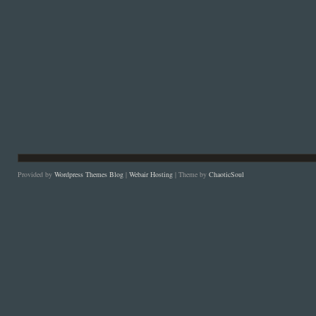
Provided by
Wordpress Themes Blog
|
Webair Hosting
| Theme by
ChaoticSoul