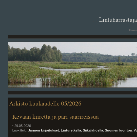
. .
Lintuharrastaj
Hanna
Arkisto kuukaudelle 05/2026
Kevään kiirettä ja pari saarireissua
• 29.05.2026
Luokittelu:
Jannen kirjoitukset
,
Linturetkellä
,
Siikalahdella
,
Suomen luontoa
,
V