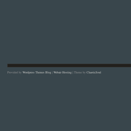
Provided by
Wordpress Themes Blog
|
Webair Hosting
| Theme by
ChaoticSoul