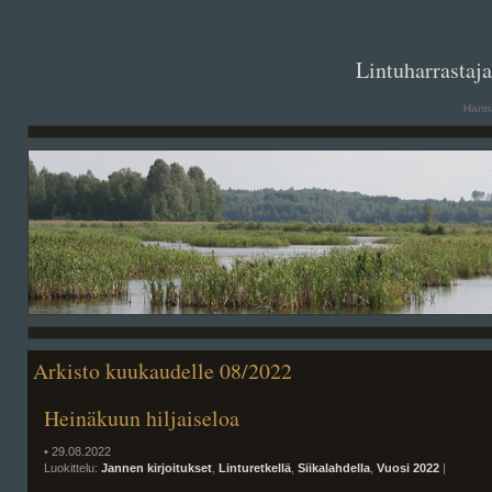
. .
Lintuharrastaj
Hanna
Arkisto kuukaudelle 08/2022
Heinäkuun hiljaiseloa
• 29.08.2022
Luokittelu:
Jannen kirjoitukset
,
Linturetkellä
,
Siikalahdella
,
Vuosi 2022
|