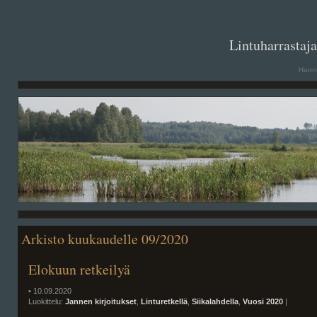
. .
Lintuharrastaj
Hanna
Arkisto kuukaudelle 09/2020
Elokuun retkeilyä
• 10.09.2020
Luokittelu:
Jannen kirjoitukset
,
Linturetkellä
,
Siikalahdella
,
Vuosi 2020
|