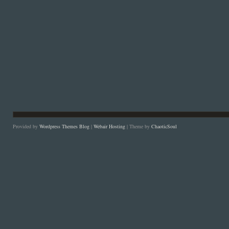
Provided by
Wordpress Themes Blog
|
Webair Hosting
| Theme by
ChaoticSoul