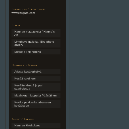
Etusivulle / Front page
www.caligata.com
Linkit
Hannan maalauksia / Hanna´s
Art
Lintukuva galleria / Bird photo
gallery
Matkat / Trip reports
Uusimmat / Newest
Arkista kesäretkeilyä
Kesää rareineen
Kevään kiirettä ja pari
saarireissua
Maaliskuun loppu ja Pääsiäinen
Kovilta pakkasilta aikaiseen
kevääseen
Aiheet / Themes
Hannan kirjoitukset