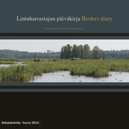
. .
Lintuharrastajan päiväkirja
Birders diary
. .
Hannan ja Jannen lintusivut
,
Siikalahdella
,
Vuosi 2014
|