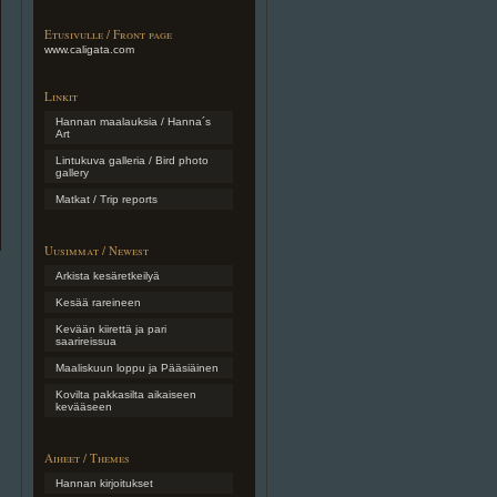
Etusivulle / Front page
www.caligata.com
Linkit
Hannan maalauksia / Hanna´s
Art
Lintukuva galleria / Bird photo
gallery
Matkat / Trip reports
Uusimmat / Newest
Arkista kesäretkeilyä
Kesää rareineen
Kevään kiirettä ja pari
saarireissua
Maaliskuun loppu ja Pääsiäinen
Kovilta pakkasilta aikaiseen
kevääseen
Aiheet / Themes
Hannan kirjoitukset