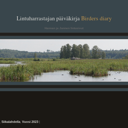
. .
Lintuharrastajan päiväkirja
Birders diary
. .
Hannan ja Jannen lintusivut
,
Siikalahdella
,
Vuosi 2023
|