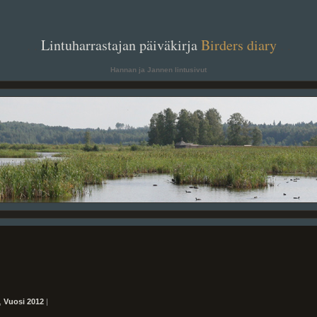
. .
Lintuharrastajan päiväkirja
Birders diary
. .
Hannan ja Jannen lintusivut
,
Vuosi 2012
|