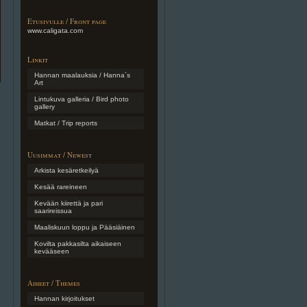
Etusivulle / Front page
www.caligata.com
Linkit
Hannan maalauksia / Hanna´s
Art
Lintukuva galleria / Bird photo
gallery
Matkat / Trip reports
Uusimmat / Newest
Arkista kesäretkeilyä
Kesää rareineen
Kevään kiirettä ja pari
saarireissua
Maaliskuun loppu ja Pääsiäinen
Kovilta pakkasilta aikaiseen
kevääseen
Aiheet / Themes
Hannan kirjoitukset