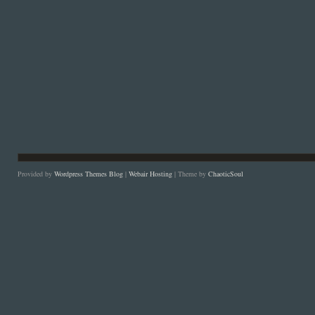
Provided by
Wordpress Themes Blog
|
Webair Hosting
| Theme by
ChaoticSoul