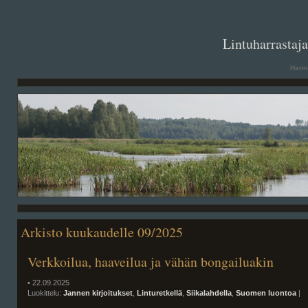
. .
Lintuharrastaj
Hanna
Arkisto kuukaudelle 09/2025
Verkkoilua, haaveilua ja vähän bongailuakin
• 22.09.2025
Luokittelu:
Jannen kirjoitukset
,
Linturetkellä
,
Siikalahdella
,
Suomen luontoa
|