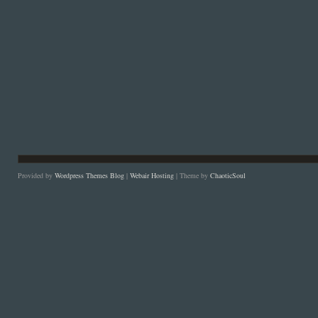
Provided by
Wordpress Themes Blog
|
Webair Hosting
| Theme by
ChaoticSoul