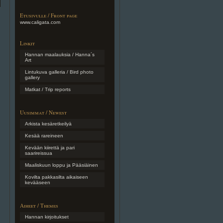
Etusivulle / Front page
www.caligata.com
Linkit
Hannan maalauksia / Hanna´s
Art
Lintukuva galleria / Bird photo
gallery
Matkat / Trip reports
Uusimmat / Newest
Arkista kesäretkeilyä
Kesää rareineen
Kevään kiirettä ja pari
saarireissua
Maaliskuun loppu ja Pääsiäinen
Kovilta pakkasilta aikaiseen
kevääseen
Aiheet / Themes
Hannan kirjoitukset