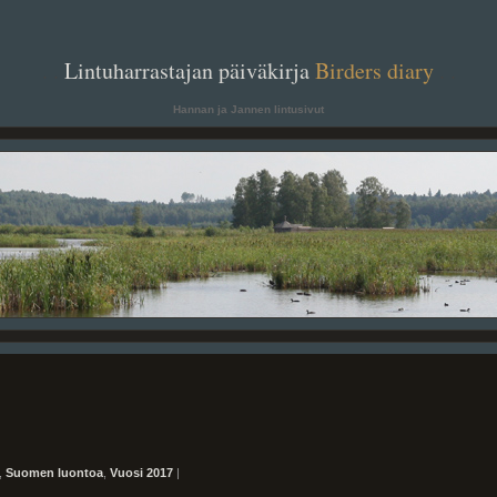
. .
Lintuharrastajan päiväkirja
Birders diary
. .
Hannan ja Jannen lintusivut
,
Suomen luontoa
,
Vuosi 2017
|