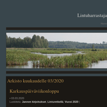
. .
Lintuharrastaj
Hanna
Arkisto kuukaudelle 03/2020
Karkauspäiväviikonloppu
• 03.03.2020
Luokittelu:
Jannen kirjoitukset
,
Linturetkellä
,
Vuosi 2020
|