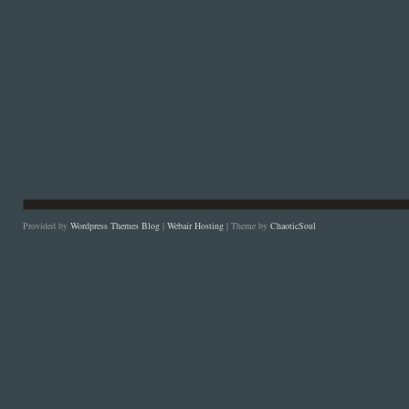
Provided by
Wordpress Themes Blog
|
Webair Hosting
| Theme by
ChaoticSoul