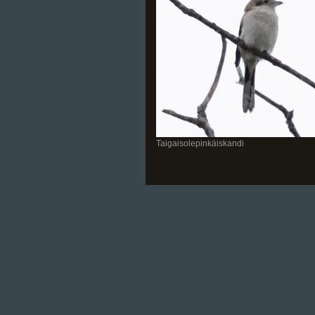
Taigaisolepinkäiskandi