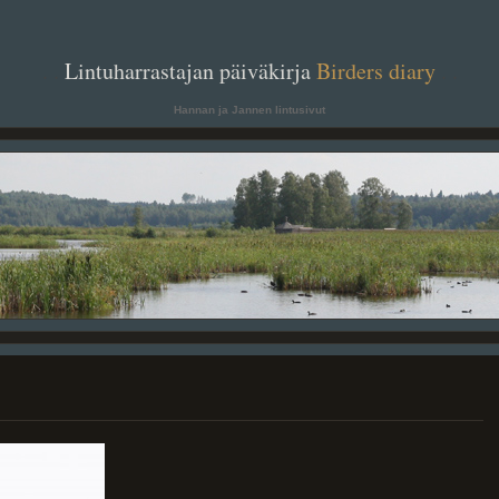
. .
Lintuharrastajan päiväkirja
Birders diary
. .
Hannan ja Jannen lintusivut