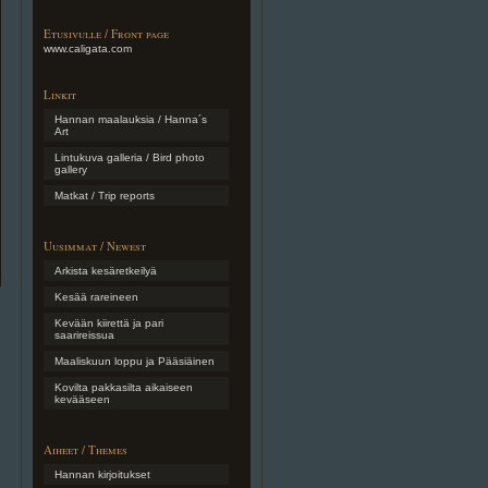
Etusivulle / Front page
www.caligata.com
Linkit
Hannan maalauksia / Hanna´s
Art
Lintukuva galleria / Bird photo
gallery
Matkat / Trip reports
Uusimmat / Newest
Arkista kesäretkeilyä
Kesää rareineen
Kevään kiirettä ja pari
saarireissua
Maaliskuun loppu ja Pääsiäinen
Kovilta pakkasilta aikaiseen
kevääseen
Aiheet / Themes
Hannan kirjoitukset