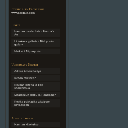
Etusivulle / Front page
www.caligata.com
Linkit
Hannan maalauksia / Hanna´s
Art
Lintukuva galleria / Bird photo
gallery
Matkat / Trip reports
Uusimmat / Newest
Arkista kesäretkeilyä
Kesää rareineen
Kevään kiirettä ja pari
saarireissua
Maaliskuun loppu ja Pääsiäinen
Kovilta pakkasilta aikaiseen
kevääseen
Aiheet / Themes
Hannan kirjoitukset