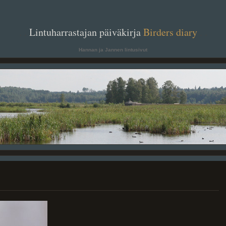
. .
Lintuharrastajan päiväkirja
Birders diary
. .
Hannan ja Jannen lintusivut