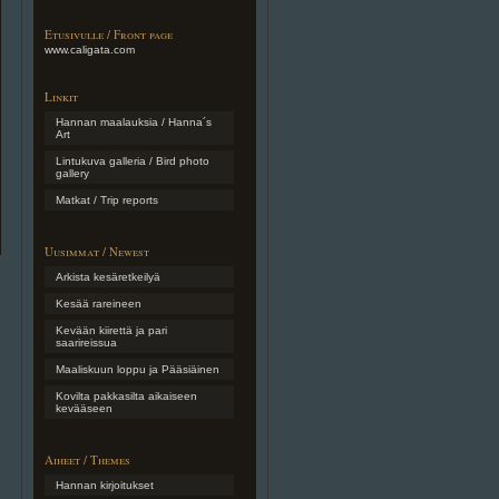
Etusivulle / Front page
www.caligata.com
Linkit
Hannan maalauksia / Hanna´s
Art
Lintukuva galleria / Bird photo
gallery
Matkat / Trip reports
Uusimmat / Newest
Arkista kesäretkeilyä
Kesää rareineen
Kevään kiirettä ja pari
saarireissua
Maaliskuun loppu ja Pääsiäinen
Kovilta pakkasilta aikaiseen
kevääseen
Aiheet / Themes
Hannan kirjoitukset