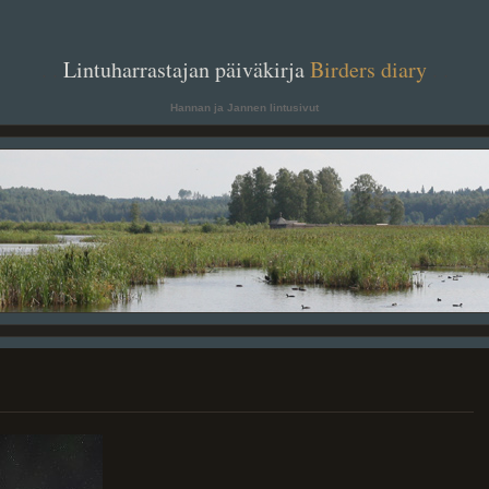
. .
Lintuharrastajan päiväkirja
Birders diary
. .
Hannan ja Jannen lintusivut