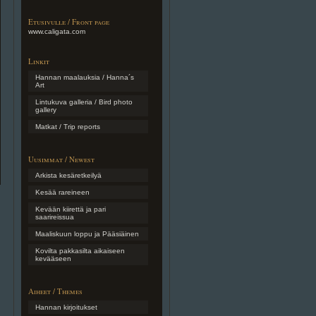
Etusivulle / Front page
www.caligata.com
Linkit
Hannan maalauksia / Hanna´s
Art
Lintukuva galleria / Bird photo
gallery
Matkat / Trip reports
Uusimmat / Newest
Arkista kesäretkeilyä
Kesää rareineen
Kevään kiirettä ja pari
saarireissua
Maaliskuun loppu ja Pääsiäinen
Kovilta pakkasilta aikaiseen
kevääseen
Aiheet / Themes
Hannan kirjoitukset