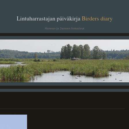
. .
Lintuharrastajan päiväkirja
Birders diary
. .
Hannan ja Jannen lintusivut