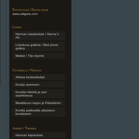
Etusivulle / Front page
www.caligata.com
Linkit
Hannan maalauksia / Hanna´s
Art
Lintukuva galleria / Bird photo
gallery
Matkat / Trip reports
Uusimmat / Newest
Arkista kesäretkeilyä
Kesää rareineen
Kevään kiirettä ja pari
saarireissua
Maaliskuun loppu ja Pääsiäinen
Kovilta pakkasilta aikaiseen
kevääseen
Aiheet / Themes
Hannan kirjoitukset