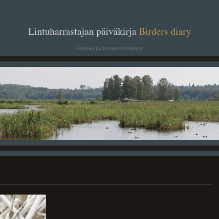
. .
Lintuharrastajan päiväkirja
Birders diary
. .
Hannan ja Jannen lintusivut