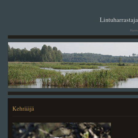
. .
Lintuharrastaj
Hanna
Kehrääjä