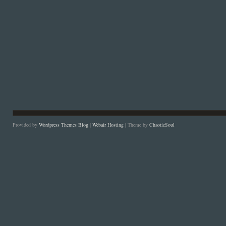
Provided by
Wordpress Themes Blog
|
Webair Hosting
| Theme by
ChaoticSoul