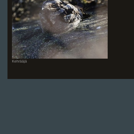
Kehrääjä