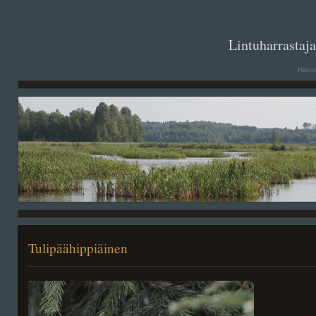
. .
Lintuharrastaj
Hanna
Tulipäähippiäinen