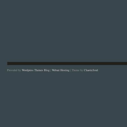
Provided by
Wordpress Themes Blog
|
Webair Hosting
| Theme by
ChaoticSoul