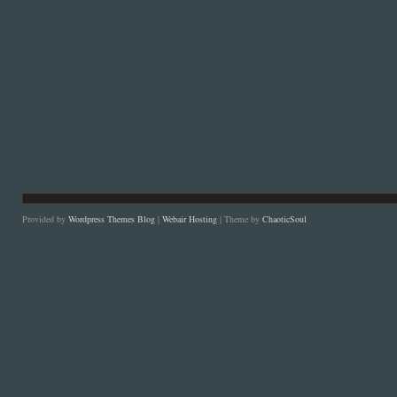
Provided by
Wordpress Themes Blog
|
Webair Hosting
| Theme by
ChaoticSoul