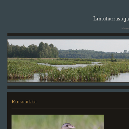
. .
Lintuharrastaj
Hanna
Ruisrääkkä