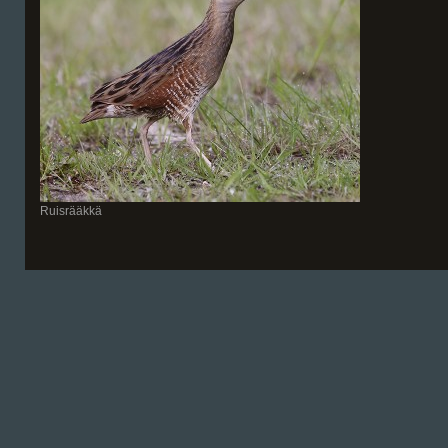
Ruisrääkkä